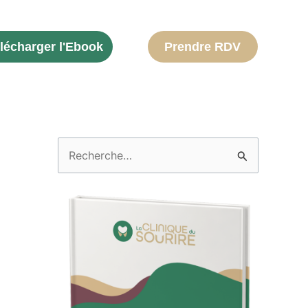
lécharger l'Ebook
Prendre RDV
R
e
c
h
e
r
c