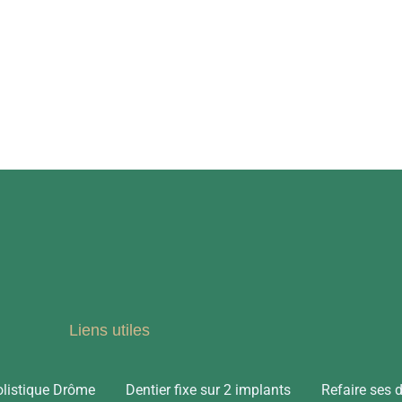
Liens utiles
olistique Drôme
Dentier fixe sur 2 implants
Refaire ses 