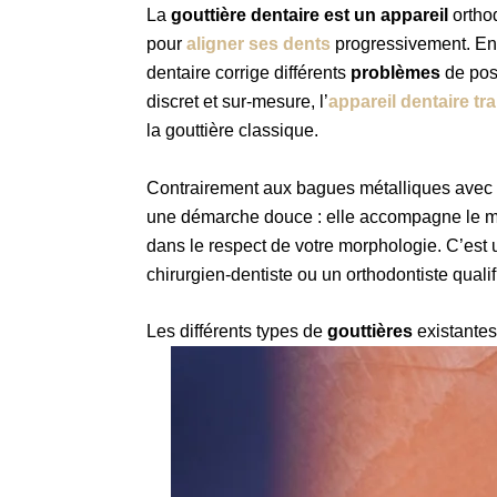
La
gouttière dentaire est un appareil
ortho
pour
aligner ses dents
progressivement. E
dentaire corrige différents
problèmes
de posi
discret et sur-mesure, l’
appareil dentaire tr
la gouttière classique.
Contrairement aux bagues métalliques avec f
une démarche douce : elle accompagne le mou
dans le respect de votre morphologie. C’est un
chirurgien-dentiste ou un orthodontiste qualif
Les différents types de
gouttières
existantes