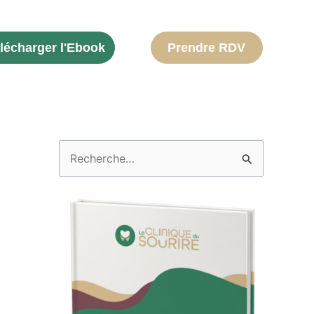
lécharger l'Ebook
Prendre RDV
R
e
c
h
e
r
c