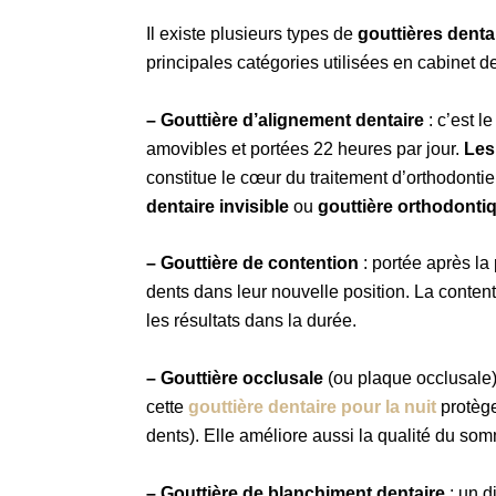
Il existe plusieurs types de
gouttières denta
principales catégories utilisées en cabinet de
– Gouttière d’alignement dentaire
:
c’est le
amovibles et portées 22 heures par jour.
Les
constitue le cœur du traitement d’orthodont
dentaire invisible
ou
gouttière orthodonti
– Gouttière de contention
:
portée après la 
dents dans leur nouvelle position. La conten
les résultats dans la durée.
– Gouttière occlusale
(ou plaque occlusale)
cette
gouttière dentaire pour la nuit
protège
dents). Elle améliore aussi la qualité du so
– G
outtière de blanchiment dentaire
: un d