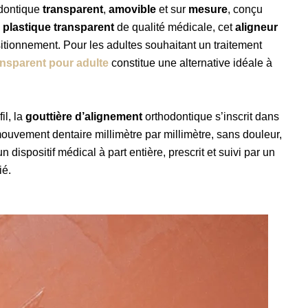
dontique
transparent
,
amovible
et sur
mesure
, conçu
n
plastique transparent
de qualité médicale, cet
aligneur
tionnement. Pour les adultes souhaitant un traitement
ansparent pour adulte
constitue une alternative idéale à
il, la
gouttière d’alignement
orthodontique s’inscrit dans
vement dentaire millimètre par millimètre, sans douleur,
 dispositif médical à part entière, prescrit et suivi par un
ié.