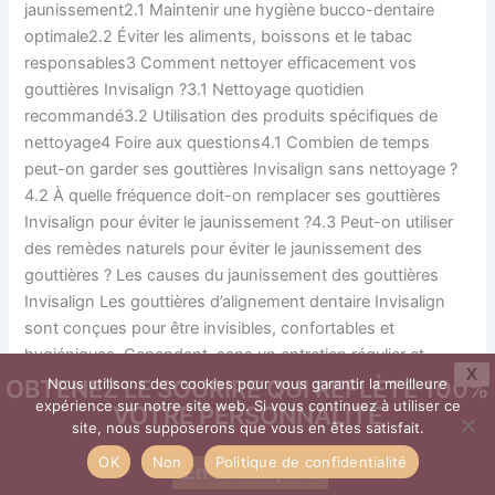
jaunissement2.1 Maintenir une hygiène bucco-dentaire
optimale2.2 Éviter les aliments, boissons et le tabac
responsables3 Comment nettoyer efficacement vos
gouttières Invisalign ?3.1 Nettoyage quotidien
recommandé3.2 Utilisation des produits spécifiques de
nettoyage4 Foire aux questions4.1 Combien de temps
peut-on garder ses gouttières Invisalign sans nettoyage ?
4.2 À quelle fréquence doit-on remplacer ses gouttières
Invisalign pour éviter le jaunissement ?4.3 Peut-on utiliser
des remèdes naturels pour éviter le jaunissement des
gouttières ? Les causes du jaunissement des gouttières
Invisalign Les gouttières d’alignement dentaire Invisalign
sont conçues pour être invisibles, confortables et
hygiéniques. Cependant, sans un entretien régulier et
X
rigoureux, elles : Une mauvaise hygiène dentaire est à
OBTENEZ LE SOURIRE QUI REFLÈTE 100%
Nous utilisons des cookies pour vous garantir la meilleure
expérience sur notre site web. Si vous continuez à utiliser ce
l’origine d’une accumulation des bactéries nuisibles. Elle va
VOTRE PERSONNALITÉ
site, nous supposerons que vous en êtes satisfait.
favoriser une haleine chargée et parfois même un risque de
caries à cause de la déminéralisation. Mauvaise hygiène
OK
Non
Politique de confidentialité
En savoir plus
des gouttières Lorsque les gouttières Invisalign sont