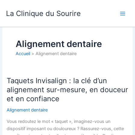
Aller
au
La Clinique du Sourire
contenu
Alignement dentaire
Accueil
Alignement dentaire
Taquets Invisalign : la clé d’un
Taquets
Invisalign
alignement sur-mesure, en douceur
:
et en confiance
la
clé
Alignement dentaire
d’un
Vous redoutez le mot « taquet », imaginez-vous un
alignement
dispositif imposant ou douloureux ? Rassurez-vous, cette
sur-