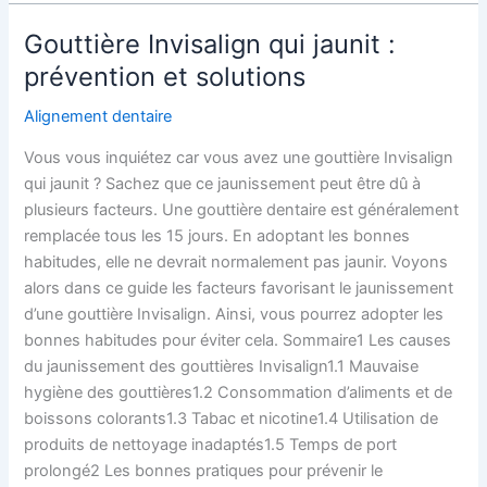
Gouttière Invisalign qui jaunit :
Gouttière
Invisalign
prévention et solutions
qui
Alignement dentaire
jaunit
:
Vous vous inquiétez car vous avez une gouttière Invisalign
prévention
qui jaunit ? Sachez que ce jaunissement peut être dû à
et
plusieurs facteurs. Une gouttière dentaire est généralement
solutions
remplacée tous les 15 jours. En adoptant les bonnes
habitudes, elle ne devrait normalement pas jaunir. Voyons
alors dans ce guide les facteurs favorisant le jaunissement
d’une gouttière Invisalign. Ainsi, vous pourrez adopter les
bonnes habitudes pour éviter cela. Sommaire1 Les causes
du jaunissement des gouttières Invisalign1.1 Mauvaise
hygiène des gouttières1.2 Consommation d’aliments et de
boissons colorants1.3 Tabac et nicotine1.4 Utilisation de
produits de nettoyage inadaptés1.5 Temps de port
prolongé2 Les bonnes pratiques pour prévenir le