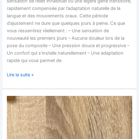
sensation de relief inhabituel ou une légère gêne transitoire,
rapidement compensée par l’adaptation naturelle de la
langue et des mouvements oraux. Cette période
d’ajustement ne dure que quelques jours à peine. Ce que
vous ressentirez réellement : – Une sensation de
nouveauté les premiers jours – Aucune douleur lors de la
pose du composite – Une pression douce et progressive –
Un confort qui s’installe naturellement – Une adaptation
rapide qui vous permet de
Lire la suite »
Gouttière
dentaire
invisible
pour
aligner
et