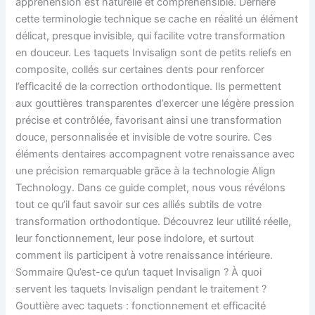
appréhension est naturelle et compréhensible. Derrière
mesure,
cette terminologie technique se cache en réalité un élément
en
délicat, presque invisible, qui facilite votre transformation
douceur
en douceur. Les taquets Invisalign sont de petits reliefs en
et
composite, collés sur certaines dents pour renforcer
en
l’efficacité de la correction orthodontique. Ils permettent
confiance
aux gouttières transparentes d’exercer une légère pression
précise et contrôlée, favorisant ainsi une transformation
douce, personnalisée et invisible de votre sourire. Ces
éléments dentaires accompagnent votre renaissance avec
une précision remarquable grâce à la technologie Align
Technology. Dans ce guide complet, nous vous révélons
tout ce qu’il faut savoir sur ces alliés subtils de votre
transformation orthodontique. Découvrez leur utilité réelle,
leur fonctionnement, leur pose indolore, et surtout
comment ils participent à votre renaissance intérieure.
Sommaire Qu’est-ce qu’un taquet Invisalign ? À quoi
servent les taquets Invisalign pendant le traitement ?
Gouttière avec taquets : fonctionnement et efficacité