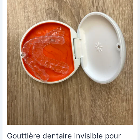
redresser
ses
dents
Gouttière dentaire invisible pour