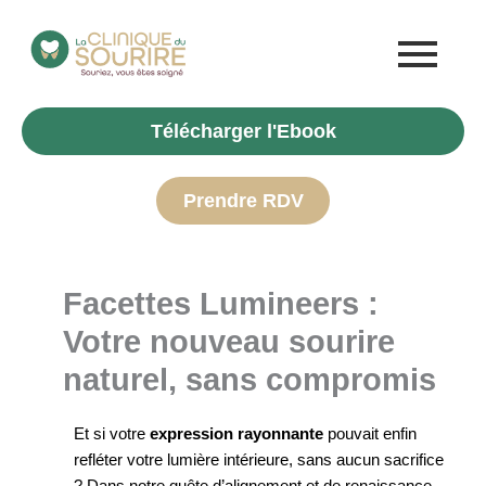
Aller
au
contenu
Télécharger l'Ebook
Prendre RDV
Facettes Lumineers :
Votre nouveau sourire
naturel, sans compromis
Et si votre
expression rayonnante
pouvait enfin
refléter votre lumière intérieure, sans aucun sacrifice
? Dans notre quête d’alignement et de renaissance