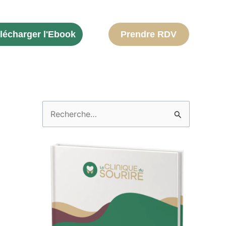
lécharger l'Ebook
Prendre RDV
R
e
c
h
e
r
c