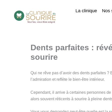
Aller
au
La clinique
Nos 
contenu
Dents parfaites : rév
sourire
Qui ne rêve pas d’avoir des dents parfaites ? 
l’admiration et reflète le bien-être intérieur.
Cependant, il arrive à certaines personnes de 
alors souvent réticents à sourire à pleine den
Vous vous demandez peut-être quelle est la so