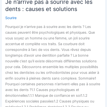
Je n’arrive pas à sourire avec les
Je
n’arrive
dents : causes et solutions
pas
Sourire
à
sourire
Pourquoi je n’arrive pas à sourire avec les dents ? Les
avec
causes peuvent être psychologiques et physiques. Que
les
vous soyez un homme ou une femme, un joli sourire
dents
accentue et complète vos traits. Sa courbure doit
:
correspondre à l’arc de vos dents. Vous rêvez depuis
causes
longtemps d’avoir une dentition parfaite ? La bonne
et
nouvelle c’est qu’il existe désormais différentes solutions
solutions
pour cela. Découvrons ensemble les multiples possibilités
chez les dentistes ou les orthodontistes pour vous aider à
enfin sourire à pleines dents sans complexe. Sommaire1
Pourquoi certaines personnes n’arrivent-elles pas à sourire
avec les dents ?1.1 Causes psychologiques et
émotionnelles1.1.1 Manque de confiance en soi1.1.2
Expériences sociales passées1.2 Causes physiques ou