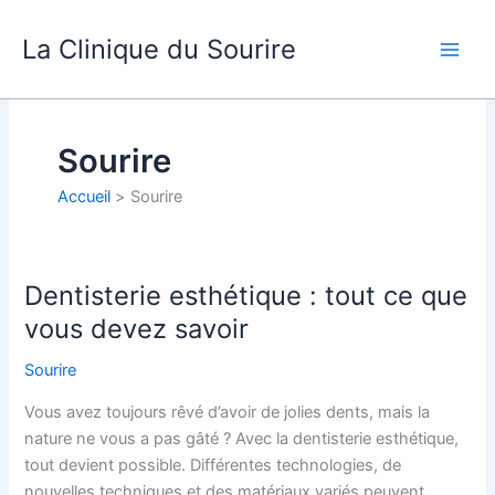
Aller
au
La Clinique du Sourire
contenu
Sourire
Accueil
Sourire
Dentisterie esthétique : tout ce que
Dentisterie
esthétique
vous devez savoir
:
Sourire
tout
ce
Vous avez toujours rêvé d’avoir de jolies dents, mais la
que
nature ne vous a pas gâté ? Avec la dentisterie esthétique,
vous
tout devient possible. Différentes technologies, de
devez
nouvelles techniques et des matériaux variés peuvent