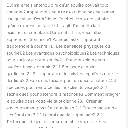
un
Qui n’a jamais entendu dire qu’un sourire pouvait tout
geste
changer ? Apprendre à sourire n’est donc pas seulement
pour
une question d’esthétique. En effet, le sourire est plus
égayer
qu’une expression faciale. Il s’agit d’un outil à la fois
votre
puissant et complexe. Dans cet article, vous allez
quotidien
apprendre : Sommaire1 Pourquoi est-il important
d’apprendre à sourire ?1.1 Les bénéfices physiques du
sourire1.2 Les avantages psychologiques2 Les techniques
pour améliorer votre sourire2.1 Prendre soin de son
hygiène bucco-dentaire2.1.1 Brossage et soins
quotidiens2.1.2 L’importance des visites régulières chez le
dentiste2.2 Exercices faciaux pour un sourire naturel2.2.1
Exercices pour renforcer les muscles du visage2.2.2
Techniques pour détendre la mâchoire3 Comment intégrer
le sourire dans votre vie quotidienne ?3.1 Créer un
environnement positif autour de soi3.2 Être conscient de
ses émotions3.2.1 La pratique de la gratitude3.2.2
Techniques de pleine conscience4 Le sourire et ses