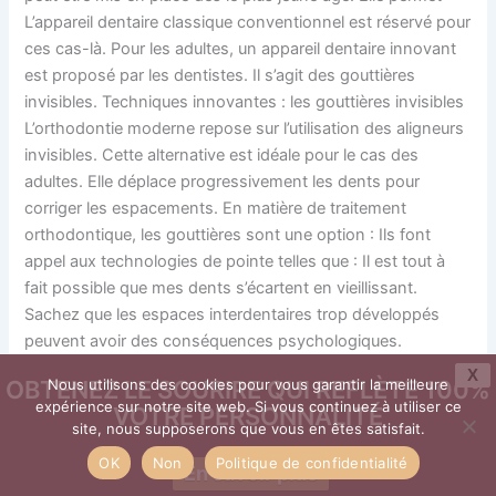
L’appareil dentaire classique conventionnel est réservé pour
ces cas-là. Pour les adultes, un appareil dentaire innovant
est proposé par les dentistes. Il s’agit des gouttières
invisibles. Techniques innovantes : les gouttières invisibles
L’orthodontie moderne repose sur l’utilisation des aligneurs
invisibles. Cette alternative est idéale pour le cas des
adultes. Elle déplace progressivement les dents pour
corriger les espacements. En matière de traitement
orthodontique, les gouttières sont une option : Ils font
appel aux technologies de pointe telles que : Il est tout à
fait possible que mes dents s’écartent en vieillissant.
Sachez que les espaces interdentaires trop développés
peuvent avoir des conséquences psychologiques.
Implications psychologiques et estime de soi Pour la
X
OBTENEZ LE SOURIRE QUI REFLÈTE 100%
Nous utilisons des cookies pour vous garantir la meilleure
majeure partie des gens, avoir les dents du bonheur est
expérience sur notre site web. Si vous continuez à utiliser ce
VOTRE PERSONNALITÉ
souvent un signe de : Pour cette raison, cette
site, nous supposerons que vous en êtes satisfait.
caractéristique peut influencer la personne
OK
Non
Politique de confidentialité
En savoir plus
psychologiquement, affectant ainsi : Impact de