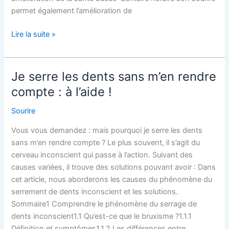
permet également l’amélioration de
Lire la suite »
Je serre les dents sans m’en rendre
Je
serre
compte : à l’aide !
les
Sourire
dents
sans
Vous vous demandez : mais pourquoi je serre les dents
m’en
sans m’en rendre compte ? Le plus souvent, il s’agit du
rendre
cerveau inconscient qui passe à l’action. Suivant des
compte
causes variées, il trouve des solutions pouvant avoir : Dans
:
cet article, nous aborderons les causes du phénomène du
à
serrement de dents inconscient et les solutions.
l’aide
Sommaire1 Comprendre le phénomène du serrage de
!
dents inconscient1.1 Qu’est-ce que le bruxisme ?1.1.1
Définition et symptômes1.1.2 Les différences entre