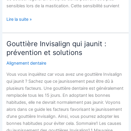
sensibles lors de la mastication. Cette sensibilité survient
Lire la suite »
Gouttière Invisalign qui jaunit :
Gouttière
Invisalign
prévention et solutions
qui
Alignement dentaire
jaunit
:
Vous vous inquiétez car vous avez une gouttière Invisalign
prévention
qui jaunit ? Sachez que ce jaunissement peut être dû à
et
plusieurs facteurs. Une gouttière dentaire est généralement
solutions
remplacée tous les 15 jours. En adoptant les bonnes
habitudes, elle ne devrait normalement pas jaunir. Voyons
alors dans ce guide les facteurs favorisant le jaunissement
d’une gouttière Invisalign. Ainsi, vous pourrez adopter les
bonnes habitudes pour éviter cela. Sommaire1 Les causes
du jaunissement des gouttières Invisalign1.1 Mauvaise