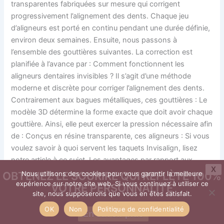
transparentes fabriquées sur mesure qui corrigent
progressivement l’alignement des dents. Chaque jeu
d’aligneurs est porté en continu pendant une durée définie,
environ deux semaines. Ensuite, nous passons à
l’ensemble des gouttières suivantes. La correction est
planifiée à l’avance par : Comment fonctionnent les
aligneurs dentaires invisibles ? Il s’agit d’une méthode
moderne et discrète pour corriger l’alignement des dents.
Contrairement aux bagues métalliques, ces gouttières : Le
modèle 3D détermine la forme exacte que doit avoir chaque
gouttière. Ainsi, elle peut exercer la pression nécessaire afin
de : Conçus en résine transparente, ces aligneurs : Si vous
voulez savoir à quoi servent les taquets Invisalign, lisez
notre article à ce sujet. Les avantages par rapport aux
X
appareils traditionnels Le gros avantage par rapport aux
OBTENEZ LE SOURIRE QUI REFLÈTE 100%
Nous utilisons des cookies pour vous garantir la meilleure
appareils traditionnels est que les gouttières sont
expérience sur notre site web. Si vous continuez à utiliser ce
VOTRE PERSONNALITÉ
site, nous supposerons que vous en êtes satisfait.
amovibles. Vous pouvez les enlever pour manger. Elles ne
nécessitent aussi aucune restriction alimentaire. L’hygiène
OK
Non
Politique de confidentialité
En savoir plus
dentaire est donc facilitée. Ces gouttières sont bien plus