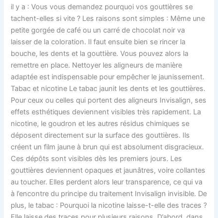
il y a : Vous vous demandez pourquoi vos gouttières se
tachent-elles si vite ? Les raisons sont simples : Même une
petite gorgée de café ou un carré de chocolat noir va
laisser de la coloration. Il faut ensuite bien se rincer la
bouche, les dents et la gouttière. Vous pouvez alors la
remettre en place. Nettoyer les aligneurs de manière
adaptée est indispensable pour empêcher le jaunissement.
Tabac et nicotine Le tabac jaunit les dents et les gouttières.
Pour ceux ou celles qui portent des aligneurs Invisalign, ses
effets esthétiques deviennent visibles très rapidement. La
nicotine, le goudron et les autres résidus chimiques se
déposent directement sur la surface des gouttières. Ils
créent un film jaune à brun qui est absolument disgracieux.
Ces dépôts sont visibles dès les premiers jours. Les
gouttières deviennent opaques et jaunâtres, voire collantes
au toucher. Elles perdent alors leur transparence, ce qui va
à l’encontre du principe du traitement Invisalign invisible. De
plus, le tabac : Pourquoi la nicotine laisse-t-elle des traces ?
Elle laisse des traces pour plusieurs raisons. D’abord, dans