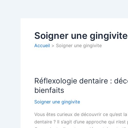
Aller
au
contenu
Soigner une gingivite
Accueil
Soigner une gingivite
Réflexologie dentaire : dé
Réflexologie
dentaire
bienfaits
:
découvrez
Soigner une gingivite
cette
Vous êtes curieux de découvrir ce qu’est l
technique
dentaire ? Il s’agit d’une approche qui n’e
et