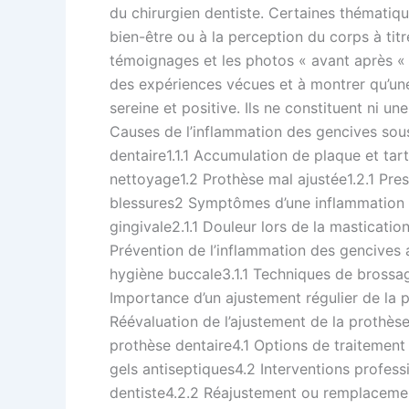
du chirurgien dentiste. Certaines thématiq
bien-être ou à la perception du corps à tit
témoignages et les photos « avant après « 
des expériences vécues et à montrer qu’un
sereine et positive. Ils ne constituent ni u
Causes de l’inflammation des gencives sou
dentaire1.1.1 Accumulation de plaque et tartr
nettoyage1.2 Prothèse mal ajustée1.2.1 Press
blessures2 Symptômes d’une inflammation d
gingivale2.1.1 Douleur lors de la masticat
Prévention de l’inflammation des gencives 
hygiène buccale3.1.1 Techniques de brossa
Importance d’un ajustement régulier de la p
Réévaluation de l’ajustement de la prothès
prothèse dentaire4.1 Options de traitement à
gels antiseptiques4.2 Interventions profes
dentiste4.2.2 Réajustement ou remplacement