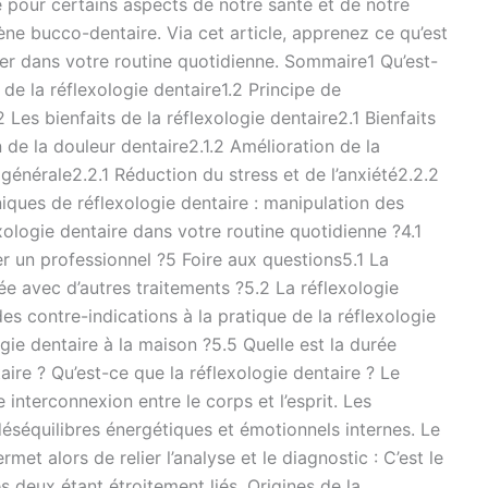
e pour certains aspects de notre santé et de notre
ène bucco-dentaire. Via cet article, apprenez ce qu’est
rer dans votre routine quotidienne. Sommaire1 Qu’est-
 de la réflexologie dentaire1.2 Principe de
Les bienfaits de la réflexologie dentaire2.1 Bienfaits
 de la douleur dentaire2.1.2 Amélioration de la
 générale2.2.1 Réduction du stress et de l’anxiété2.2.2
ques de réflexologie dentaire : manipulation des
ologie dentaire dans votre routine quotidienne ?4.1
 un professionnel ?5 Foire aux questions5.1 La
ée avec d’autres traitements ?5.2 La réflexologie
des contre-indications à la pratique de la réflexologie
gie dentaire à la maison ?5.5 Quelle est la durée
ire ? Qu’est-ce que la réflexologie dentaire ? Le
nterconnexion entre le corps et l’esprit. Les
éséquilibres énergétiques et émotionnels internes. Le
t alors de relier l’analyse et le diagnostic : C’est le
s deux étant étroitement liés. Origines de la