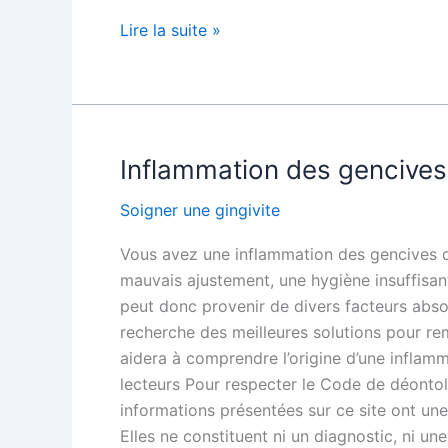
Lire la suite »
Inflammation des gencives
Inflammation
des
Soigner une gingivite
gencives
due
Vous avez une inflammation des gencives du
à
mauvais ajustement, une hygiène insuffisa
une
peut donc provenir de divers facteurs abs
prothèse
recherche des meilleures solutions pour re
dentaire
aidera à comprendre l’origine d’une inflam
lecteurs Pour respecter le Code de déontolo
informations présentées sur ce site ont un
Elles ne constituent ni un diagnostic, ni u