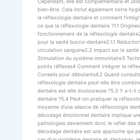
Cependant, elle est complémentaire et util
ses
bien-être. Cela inclut également notre hygi
bienfaits
la réflexologie dentaire et comment l’intég
ce que la réflexologie dentaire ?1.1 Origines
fonctionnement de la réflexologie dentaire2 
pour la santé bucco-dentaire2.1.1 Réduction
circulation sanguine2.2 Impact sur la santé
Stimulation du système immunitaire3 Techni
points réflexes4 Comment intégrer la réflex
Conseils pour débutants4.2 Quand consulter
réflexologie dentaire peut-elle être combin
dentaire est-elle douloureuse ?5.3 Y a-t-il 
dentaire ?5.4 Peut-on pratiquer la réflexolo
moyenne d’une séance de réflexologie denta
décodage émotionnel dentaire implique une i
pathologies deviennent donc le reflet des d
décodage dentaire est une approche qui perme
cas d’un problème dentaire et d’estomac, le