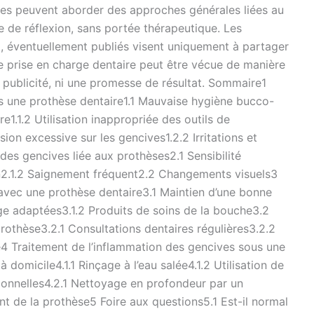
ues peuvent aborder des approches générales liées au
re de réflexion, sans portée thérapeutique. Les
, éventuellement publiés visent uniquement à partager
e prise en charge dentaire peut être vécue de manière
ne publicité, ni une promesse de résultat. Sommaire1
s une prothèse dentaire1.1 Mauvaise hygiène bucco-
e1.1.2 Utilisation inappropriée des outils de
ion excessive sur les gencives1.2.2 Irritations et
es gencives liée aux prothèses2.1 Sensibilité
ion2.1.2 Saignement fréquent2.2 Changements visuels3
avec une prothèse dentaire3.1 Maintien d’une bonne
ge adaptées3.1.2 Produits de soins de la bouche3.2
rothèse3.2.1 Consultations dentaires régulières3.2.2
e4 Traitement de l’inflammation des gencives sous une
 domicile4.1.1 Rinçage à l’eau salée4.1.2 Utilisation de
sionnelles4.2.1 Nettoyage en profondeur par un
 de la prothèse5 Foire aux questions5.1 Est-il normal