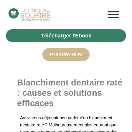
Aller
au
contenu
Télécharger l'Ebook
Prendre RDV
Blanchiment dentaire raté
: causes et solutions
efficaces
Avez-vous déjà entendu parler d’un blanchiment
dentaire raté ? Malheureusement plus courant que
vous ne le pensez, ce phénomène peut laisser des